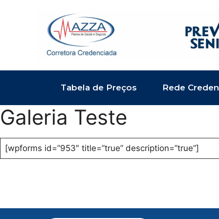
Pular
para
o
conteúdo
Tabela de Preços
Rede Creden
Galeria Teste
[wpforms id=”953″ title=”true” description=”true”]