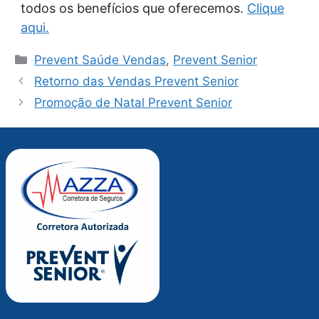
todos os benefícios que oferecemos.
Clique
aqui.
Categorias
Prevent Saúde Vendas
,
Prevent Senior
Retorno das Vendas Prevent Senior
Promoção de Natal Prevent Senior