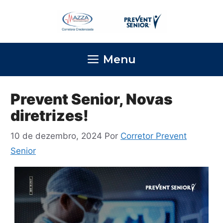
Pular
para
o
conteúdo
Menu
Prevent Senior, Novas
diretrizes!
10 de dezembro, 2024
Por
Corretor Prevent
Senior