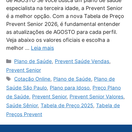
de AGOSTO Se você busca um plano de saúde
especialista na terceira idade, a Prevent Senior
é a melhor opção. Com a nova Tabela de Preço
Prevent Senior 2026, é fundamental entender
as atualizações de AGOSTO para cada perfil.
Veja abaixo os valores oficiais e escolha a
melhor …
Leia mais
Categorias
Plano de Saúde
,
Prevent Saúde Vendas
,
Prevent Senior
Tags
Cotação Online
,
Plano de Saúde
,
Plano de
Saúde São Paulo
,
Plano para Idoso
,
Preço Plano
de Saúde
,
Prevent Senior
,
Prevent Senior Valores
,
Saúde Sênior
,
Tabela de Preço 2025
,
Tabela de
Preços Prevent