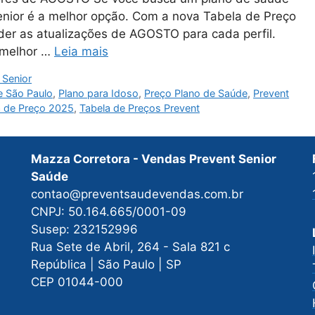
 Senior é a melhor opção. Com a nova Tabela de Preço
der as atualizações de AGOSTO para cada perfil.
a melhor …
Leia mais
 Senior
e São Paulo
,
Plano para Idoso
,
Preço Plano de Saúde
,
Prevent
a de Preço 2025
,
Tabela de Preços Prevent
Mazza Corretora - Vendas Prevent Senior
Saúde
contao@preventsaudevendas.com.br
CNPJ: 50.164.665/0001-09
Susep: 232152996
Rua Sete de Abril, 264 - Sala 821 c
República | São Paulo | SP
CEP 01044-000